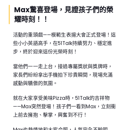
Max驚喜登場，見證孩子們的榮
耀時刻！！
活動的重頭戲——模範生表揚大會正式登場！這
些小小英語高手，在51Talk持續努力、穩定進
步，終於迎來這份光榮時刻！
當他們一一走上台，接過專屬獎狀與獎牌時，
家長們紛紛拿出手機拍下珍貴瞬間，現場充滿
感動與驕傲的氛圍。
就在大家享受美味Pizza時，51Talk的吉祥物
——Max突然登場！孩子們一看到Max，立刻衝
上前去擁抱、擊掌，興奮到不行！
Max也熱情地和大家合照，人氣完全不輸明