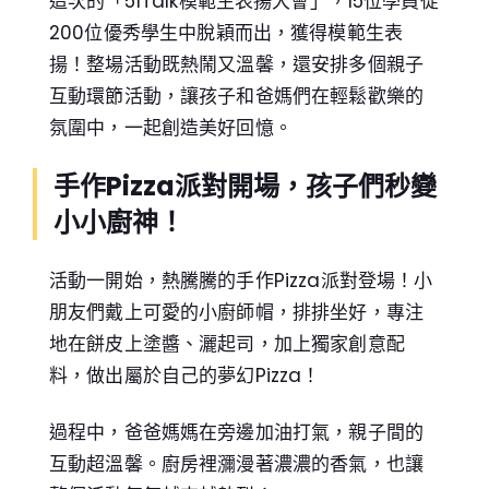
這次的「51Talk模範生表揚大會」，15位學員從
200位優秀學生中脫穎而出，獲得模範生表
揚！整場活動既熱鬧又溫馨，還安排多個親子
互動環節活動，讓孩子和爸媽們在輕鬆歡樂的
氛圍中，一起創造美好回憶。
手作Pizza派對開場，孩子們秒變
小小廚神！
活動一開始，熱騰騰的手作Pizza派對登場！小
朋友們戴上可愛的小廚師帽，排排坐好，專注
地在餅皮上塗醬、灑起司，加上獨家創意配
料，做出屬於自己的夢幻Pizza！
過程中，爸爸媽媽在旁邊加油打氣，親子間的
互動超溫馨。廚房裡瀰漫著濃濃的香氣，也讓