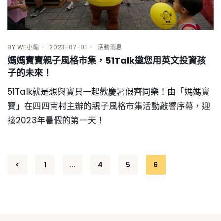
BY
WE小編
2023-07-01
活動消息
媽媽寶寶親子風格市集，51Talk邀您用英文投資孩
子的未來！
51Talk就是想與寶貝一起歡慶暑假齊同樂！由「媽媽寶
寶」在四四南村主辦的親子風格市集活動敲響序幕，迎
接2023年暑假的第一天！
Posts
<
1
...
4
5
6
pagination