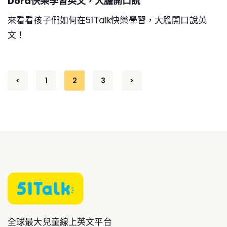
Dora快樂學習英文，大膽開口說
來看看孩子們如何在51Talk快樂學習，大膽開口說英
文！
Posts
<
1
2
3
>
pagination
全球最大兒童線上英文平台